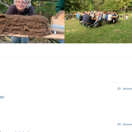
30. Janua
ts!
30. Janua