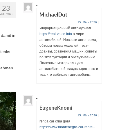
23
MichaelDut
AUG. 2025
15. März 2026
|
Информационный автожурнал
https://real-voice.info
о мире
 damit in
автомобилей. Новости автопрома,
обзоры новых моделей, тест-
teaks –
драйвы, сравнения машин, советы
по эксплуатации и обслуживанию.
Полезные материалы для
e nahmen
автолюбителей, владельцев авто и
тех, кто выбирает автомобиль.
EugeneKnomi
15. März 2026
|
rent a car crna gora
https://www.montenegro-car-rental-