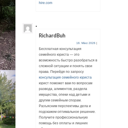
hire.com
RichardBuh
16. März 2026
|
Бесплатная консультация
семейного юриста — это
возможность быстро разобраться в
сложной ситуации и понять свои
права. Перейдя по запросу
консультация семейного юриста
юрист поможет вам по вопросам
развода, алиментов, раздела
имущества, опеки над детьми и
другим семейным спорам.
Разъясним перспективы дела и
подскажем оптимальное решение.
Получите профессиональную
помощь без оплаты и лишних