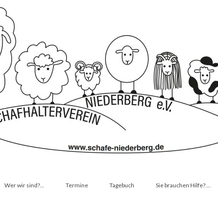
Wer wir sind?…
Termine
Tagebuch
Sie brauchen Hilfe? …