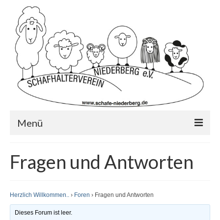
Menü
Startseite
Fragen und Antworten
Wer wir sind?…
Schafrassen
Herzlich Willkommen..
›
Foren
›
Fragen und Antworten
Mitglied werden?
Dieses Forum ist leer.