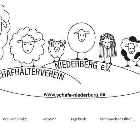
Wer wir sind?…
Termine
Tagebuch
Sie brauchen Hilfe? …