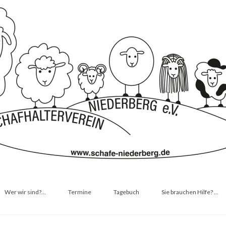
Wer wir sind?…
Termine
Tagebuch
Sie brauchen Hilfe? …