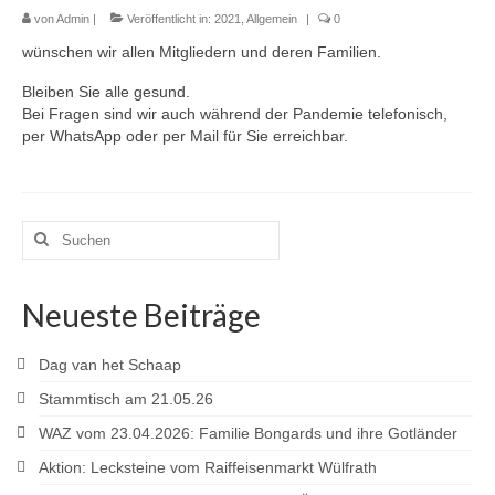
von
Termine
Admin
|
Veröffentlicht in:
2021
,
Allgemein
|
0
wünschen wir allen Mitgliedern und deren Familien.
Workshop-Termine
Bleiben Sie alle gesund.
Tagebuch
Bei Fragen sind wir auch während der Pandemie telefonisch,
per WhatsApp oder per Mail für Sie erreichbar.
Sie brauchen Hilfe? …
Das Stallbuch
Suchen
Bestandsregister
nach:
Ablammrechner
Neueste Beiträge
Links
Dag van het Schaap
Formulare
Stammtisch am 21.05.26
Ohrmarken
WAZ vom 23.04.2026: Familie Bongards und ihre Gotländer
Aktion: Lecksteine vom Raiffeisenmarkt Wülfrath
Tierärzte