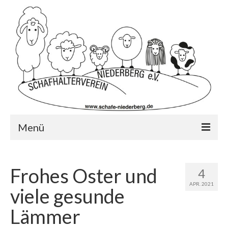
Menü
Startseite
Frohes Oster und
4
Wer wir sind?…
APR. 2021
viele gesunde
Schafrassen
Lämmer
Mitglied werden?