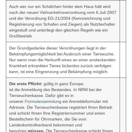
Termine
Auch wer nur ein Schäfchen hinter dem Haus hält wird
nach der neuen Viehverkehrsverordnung vom 6.Juli 2007
Workshop-Termine
und der Verordnung EG-21/2004 (Kennzeichnung und
Registrierung von Schafen und Ziegen) als Nutztierhalter
Tagebuch
eingestuft und unterliegt den gleichen Regeln wie ein
Großbetrieb.
Sie brauchen Hilfe? …
Der Grundgedanke dieser Verordnungen liegt in der
Bekämpfungsmöglichkeit bei Ausbruch einer Tierseuche.
Das Stallbuch
Nur wenn man die Herkunft eines an einer ansteckenden
Krankheit erkrankten Tieres lückenlos zurück verfolgen
Bestandsregister
kann, ist eine Eingrenzung und Bekämpfung möglich.
Ablammrechner
Die erste Pflicht:
gültig in ganz Europa:
ist die Anmeldung des Bestandes. In NRW bei der
Links
Tierseuchenkasse. Dafür gibt es in
unserer
Formularsammlung
ein Anmeldeformular mit
Formulare
Adresse. Die Tierseuchenkasse registriert Ihren Betrieb
und schickt Ihnen Ihre Registriernummer und einen
Ohrmarken
Bestellschein für Ohrmarken, die Sie vom
Landeskontrollverband bekommen und
Tierärzte
benutzen
müssen.
Die Tierseuchenkasse schickt Ihnen