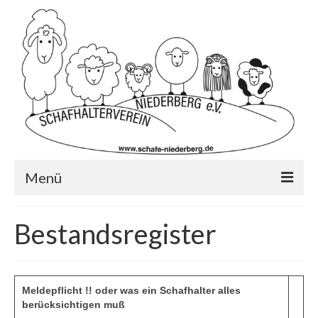
Menü
Startseite
Bestandsregister
Wer wir sind?…
Schafrassen
Meldepflicht
!! oder was ein Schafhalter alles
Mitglied werden?
berücksichtigen muß