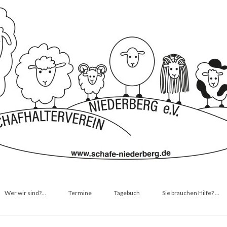
Wer wir sind?…
Termine
Tagebuch
Sie brauchen Hilfe? …