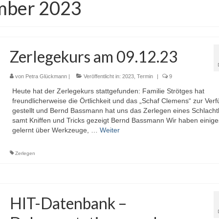
mber 2023
Zerlegekurs am 09.12.23
von
Petra Glückmann
|
Veröffentlicht in:
2023
,
Termin
|
9
Heute hat der Zerlegekurs stattgefunden: Familie Strötges hat
freundlicherweise die Örtlichkeit und das „Schaf Clemens“ zur Ver
gestellt und Bernd Bassmann hat uns das Zerlegen eines Schlacht
samt Kniffen und Tricks gezeigt Bernd Bassmann Wir haben einige
gelernt über Werkzeuge, …
Weiter
Zerlegen
HIT-Datenbank –