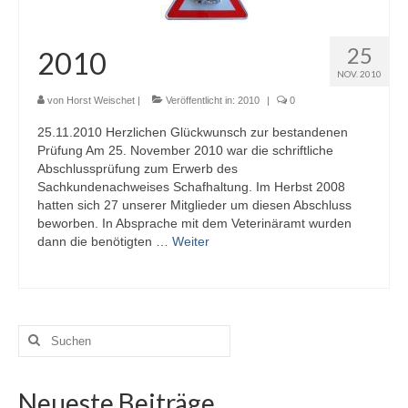
Termine
25
2010
Workshop-Termine
NOV. 2010
Tagebuch
von
Horst Weischet
|
Veröffentlicht in:
2010
|
0
Sie brauchen Hilfe? …
25.11.2010 Herzlichen Glückwunsch zur bestandenen
Prüfung Am 25. November 2010 war die schriftliche
Das Stallbuch
Abschlussprüfung zum Erwerb des
Sachkundenachweises Schafhaltung. Im Herbst 2008
Bestandsregister
hatten sich 27 unserer Mitglieder um diesen Abschluss
beworben. In Absprache mit dem Veterinäramt wurden
dann die benötigten …
Ablammrechner
Weiter
Links
Formulare
Suchen
nach:
Ohrmarken
Tierärzte
Neueste Beiträge