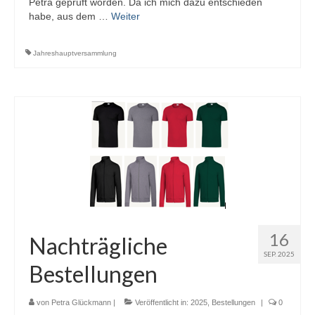
Petra geprüft worden. Da ich mich dazu entschieden
habe, aus dem …
Weiter
Jahreshauptversammlung
16
Nachträgliche
SEP. 2025
Bestellungen
von
Petra Glückmann
|
Veröffentlicht in:
2025
,
Bestellungen
|
0