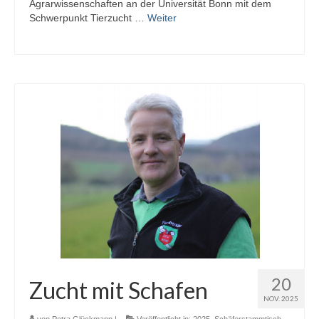
Agrarwissenschaften an der Universität Bonn mit dem
Sponsoren
Schwerpunkt Tierzucht …
Weiter
20
Zucht mit Schafen
NOV. 2025
von
Petra Glückmann
|
Veröffentlicht in:
2025
,
Schäferstammtisch
,