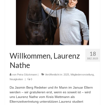
Termine
Workshop-Termine
Tagebuch
Sie brauchen Hilfe? …
Das Stallbuch
18
Bestandsregister
Willkommen, Laurenz
DEZ. 2025
Ablammrechner
Nathe
Links
von
Petra Glückmann
|
Veröffentlicht in:
2025
,
Mitgliedervorstellung
,
Neuigkeiten
|
0
Formulare
Da Jasmin Berg Redeker und ihr Mann im Januar Eltern
Ohrmarken
werden – wir gratulieren erst, wenn es soweit ist – wird
uns Laurenz Nathe vom Kreis Mettmann als
Tierärzte
Elternzeitvertretung unterstützen.Laurenz studiert