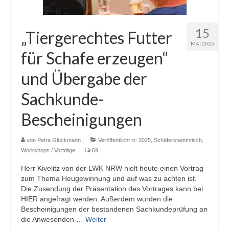
15
„Tiergerechtes Futter
MAI 2025
für Schafe erzeugen“
und Übergabe der
Sachkunde-
Bescheinigungen
von
Petra Glückmann
|
Veröffentlicht in:
2025
,
Schäferstammtisch
,
Workshops / Vorträge
|
69
Herr Kivelitz von der LWK NRW hielt heute einen Vortrag
zum Thema Heugewinnung und auf was zu achten ist.
Die Zusendung der Präsentation des Vortrages kann bei
HIER angefragt werden. Außerdem wurden die
Bescheinigungen der bestandenen Sachkundeprüfung an
die Anwesenden …
Weiter