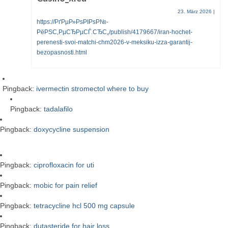
23. März 2026
|
https://РґРµР»РѕРІРѕР№-
РёРЅС‚РµСЂРµСЃ.СЂС„/publish/4179667/iran-hochet-
perenesti-svoi-matchi-chm2026-v-meksiku-izza-garantij-
bezopasnosti.html
Pingback:
ivermectin stromectol where to buy
Pingback:
tadalafilo
Pingback:
doxycycline suspension
Pingback:
ciprofloxacin for uti
Pingback:
mobic for pain relief
Pingback:
tetracycline hcl 500 mg capsule
Pingback:
dutasteride for hair loss