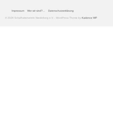
Impressum
Wer wir sind?…
Datenschutzerklärung
© 2026 Schafhalterverein Niederberg e.V. - WordPress Theme by
Kadence WP