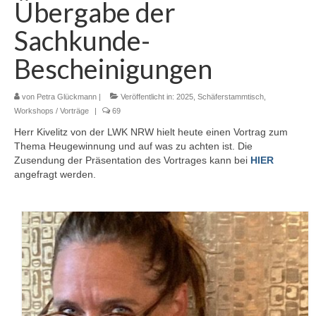
Übergabe der
Termine
Sachkunde-
Workshop-Termine
Bescheinigungen
Tagebuch
von
Petra Glückmann
|
Veröffentlicht in:
2025
,
Schäferstammtisch
,
Sie brauchen Hilfe? …
Workshops / Vorträge
|
69
Das Stallbuch
Herr Kivelitz von der LWK NRW hielt heute einen Vortrag zum
Thema Heugewinnung und auf was zu achten ist. Die
Bestandsregister
Zusendung der Präsentation des Vortrages kann bei
HIER
angefragt werden.
Ablammrechner
Links
Formulare
Ohrmarken
Tierärzte