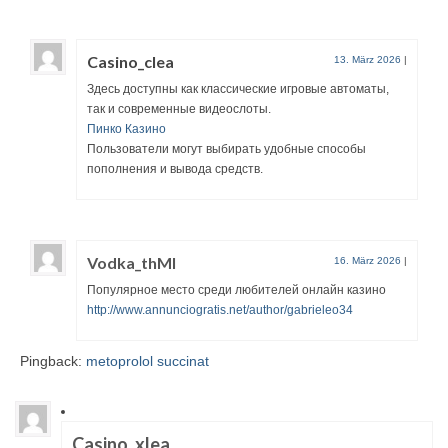
Casino_clea
13. März 2026
|
Здесь доступны как классические игровые автоматы,
так и современные видеослоты.
Пинко Казино
Пользователи могут выбирать удобные способы
пополнения и вывода средств.
Vodka_thMl
16. März 2026
|
Популярное место среди любителей онлайн казино
http://www.annunciogratis.net/author/gabrieleo34
Pingback:
metoprolol succinat
Casino_xlea