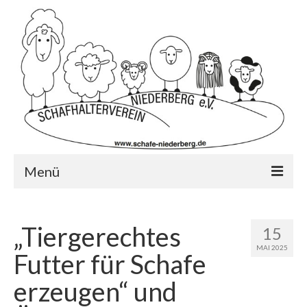
Menü
Startseite
„Tiergerechtes
15
Wer wir sind?…
MAI 2025
Futter für Schafe
Schafrassen
erzeugen“ und
Mitglied werden?