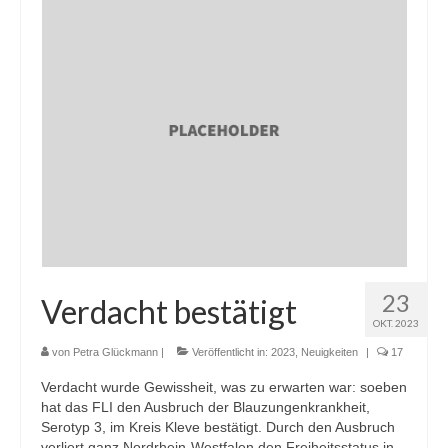
23
Verdacht bestätigt
OKT. 2023
von
Petra Glückmann
|
Veröffentlicht in:
2023
,
Neuigkeiten
|
17
Verdacht wurde Gewissheit, was zu erwarten war: soeben
hat das FLI den Ausbruch der Blauzungenkrankheit,
Serotyp 3, im Kreis Kleve bestätigt. Durch den Ausbruch
verliert ganz Nordrhein-Westfalen den Freiheitsstatus in