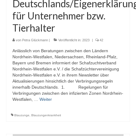
Deutschlands/Eigenerklärun
Sponsoren
für Unternehmer bzw.
Tierhalter
von
Petra Glückmann
|
Veröffentlicht in:
2023
|
42
Anlässlich von Beratungen zwischen den Ländern
Nordrhein-Westfalen, Niedersachsen, Rheinland-Pfalz,
Bayern und Bremen informiert der Schafzuchtverband
Nordrhein-Westfalen e.V. / die Schafzüchtervereinigung
Nordrhein-Westfalen e.V. in ihrem Newsletter über
Aktualisierungen hinsichtlich der Verbringungsregeln
innerhalb Deutschlands. 1. Regelungen für
Verbringungen zwischen den infizierten Zonen Nordrhein-
Westfalen, …
Weiter
Blauzunge
,
Blauzungenkrankheit