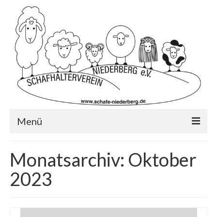
Menü
Startseite
Monatsarchiv: Oktober
Wer wir sind?…
2023
Schafrassen
Mitglied werden?