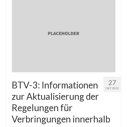
Termine
Workshop-Termine
Tagebuch
Sie brauchen Hilfe? …
Das Stallbuch
Bestandsregister
Ablammrechner
27
BTV-3: Informationen
Links
OKT. 2023
zur Aktualisierung der
Formulare
Regelungen für
Ohrmarken
Verbringungen innerhalb
Tierärzte