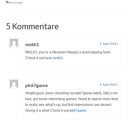
Blauzunge
5 Kommentare
mnl63.
3. April 2026
|
MNL63, you’re a lifesaver! Always a blast playing here.
Check it out here
mnl63.
pk67game
3. April 2026
|
Alright guys, been checking out pk67game lately. Site’s not
bad, got some interesting games. Need to spend more time
to really see what’s up, but first impressions are decent.
Giving it a shot! Check it out
pk67game
.