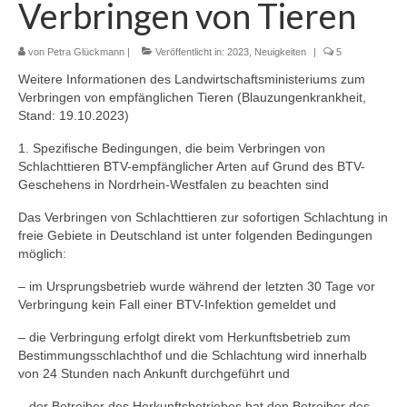
Verbringen von Tieren
Termine
von
Petra Glückmann
|
Veröffentlicht in:
2023
,
Neuigkeiten
|
5
Workshop-Termine
Weitere Informationen des Landwirtschaftsministeriums zum
Tagebuch
Verbringen von empfänglichen Tieren (Blauzungenkrankheit,
Stand: 19.10.2023)
Sie brauchen Hilfe? …
1. Spezifische Bedingungen, die beim Verbringen von
Schlachttieren BTV-empfänglicher Arten auf Grund des BTV-
Das Stallbuch
Geschehens in Nordrhein-Westfalen zu beachten sind
Bestandsregister
Das Verbringen von Schlachttieren zur sofortigen Schlachtung in
freie Gebiete in Deutschland ist unter folgenden Bedingungen
Ablammrechner
möglich:
Links
– im Ursprungsbetrieb wurde während der letzten 30 Tage vor
Verbringung kein Fall einer BTV-Infektion gemeldet und
Formulare
– die Verbringung erfolgt direkt vom Herkunftsbetrieb zum
Ohrmarken
Bestimmungsschlachthof und die Schlachtung wird innerhalb
von 24 Stunden nach Ankunft durchgeführt und
Tierärzte
– der Betreiber des Herkunftsbetriebes hat den Betreiber des