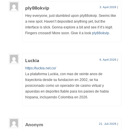
ply88okvip
3. April 2026
|
Hey everyone, just stumbled upon ply88okvip. Seems like
a new spot. Haven’t deposited anything yet, but the
interface is slick. Gonna explore a bit and see if it’s legit.
Fingers crossed! More soon. Give it a look
ply88okvip
.
Luckia
6. April 2026
|
https://luckia.net.co/
La plataforma Luckia, con mas de veinte anos de
trayectoria desde su fundacion en 2002, se ha
posicionado como un operador de casino virtual y
apuestas en deportes fiable para los paises de habla
hispana, incluyendo Colombia en 2026.
Anonym
21. Juli 2026
|