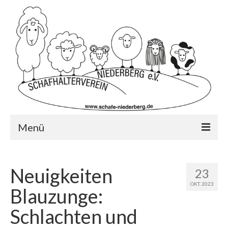
Menü
Startseite
Neuigkeiten
23
Wer wir sind?…
OKT. 2023
Blauzunge:
Schafrassen
Schlachten und
Mitglied werden?