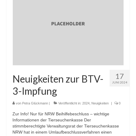
Termine
Workshop-Termine
Tagebuch
Sie brauchen Hilfe? …
Das Stallbuch
Bestandsregister
17
Neuigkeiten zur BTV-
Ablammrechner
JUNI 2024
3-Impfung
Links
von
Petra Glückmann
|
Veröffentlicht in:
2024
,
Neuigkeiten
|
0
Formulare
Zur Info! Nur für NRW Beihilfebeschluss – wichtige
Ohrmarken
Informationen der Tierseuchenkasse Der
stimmberechtigte Verwaltungsrat der Tierseuchenkasse
Tierärzte
NRW hat in einem Umlaufbeschlussverfahren einen