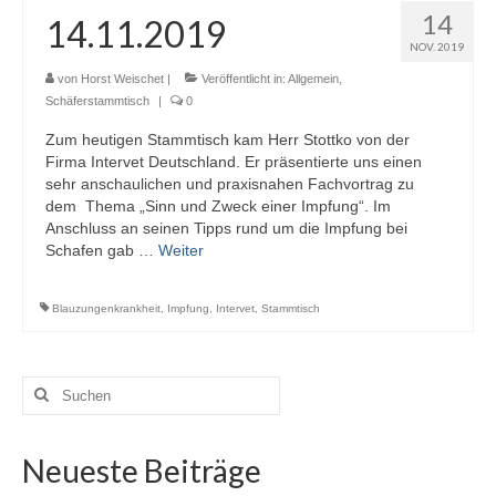
14
14.11.2019
NOV. 2019
von
Horst Weischet
|
Veröffentlicht in:
Allgemein
,
Schäferstammtisch
|
0
Zum heutigen Stammtisch kam Herr Stottko von der
Firma Intervet Deutschland. Er präsentierte uns einen
sehr anschaulichen und praxisnahen Fachvortrag zu
dem Thema „Sinn und Zweck einer Impfung“. Im
Anschluss an seinen Tipps rund um die Impfung bei
Schafen gab …
Weiter
Blauzungenkrankheit
,
Impfung
,
Intervet
,
Stammtisch
Suchen
nach:
Neueste Beiträge