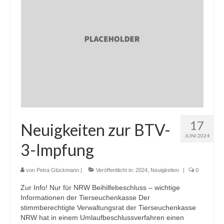
Termine
Workshop-Termine
Tagebuch
Sie brauchen Hilfe? …
Das Stallbuch
Bestandsregister
17
Neuigkeiten zur BTV-
Ablammrechner
JUNI 2024
3-Impfung
Links
von
Petra Glückmann
|
Veröffentlicht in:
2024
,
Neuigkeiten
|
0
Formulare
Zur Info! Nur für NRW Beihilfebeschluss – wichtige
Ohrmarken
Informationen der Tierseuchenkasse Der
stimmberechtigte Verwaltungsrat der Tierseuchenkasse
Tierärzte
NRW hat in einem Umlaufbeschlussverfahren einen