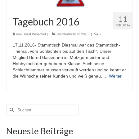
Termine
11
Tagebuch 2016
Workshop-Termine
FEB. 2016
Tagebuch
von
Horst Weischet
|
Veröffentlicht in:
2016
|
0
Sie brauchen Hilfe? …
17.11.2016- Stammtisch Diesmal war das Stammtisch-
Thema „Vom Schlachten bis auf den Tisch“. Unser
Das Stallbuch
Mitglied Bernd Bassmann ist Metzgermeister und
Hobbykoch der gehobenen Klasse. Auch seine
Bestandsregister
Schlachtlämmer müssen verkauft werden und so kennt er
die Wünsche seiner Kunden und weiß genau, …
Weiter
Ablammrechner
Links
Suchen
Formulare
nach:
Ohrmarken
Neueste Beiträge
Tierärzte