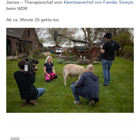
James – Therapieschaf vom
Kleinhaeverhof von Familie Smeyts
Termine
beim WDR
Workshop-Termine
Ab ca. Minute 26 gehts los
Tagebuch
Sie brauchen Hilfe? …
Das Stallbuch
Bestandsregister
Ablammrechner
Links
Formulare
Ohrmarken
Tierärzte