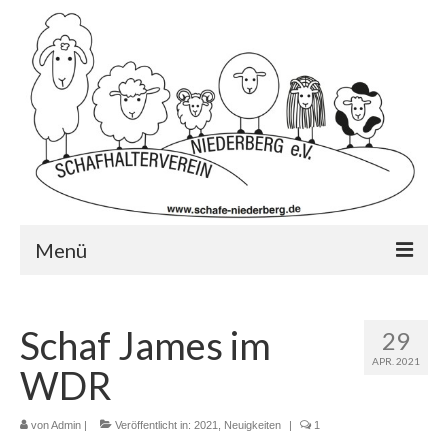
Menü
Startseite
Schaf James im
29
Wer wir sind?…
APR. 2021
WDR
Schafrassen
Mitglied werden?
von
Admin
|
Veröffentlicht in:
2021
,
Neuigkeiten
|
1