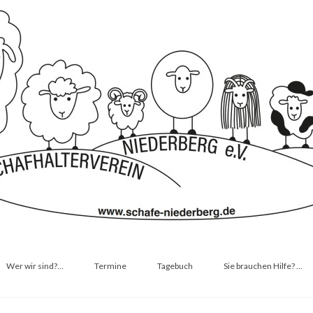
Wer wir sind?…
Termine
Tagebuch
Sie brauchen Hilfe? …